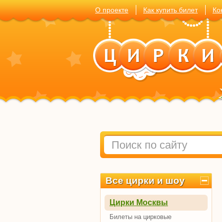
О проекте
Как купить билет
Ко
Все цирки и шоу
Цирки Москвы
Билеты на цирковые