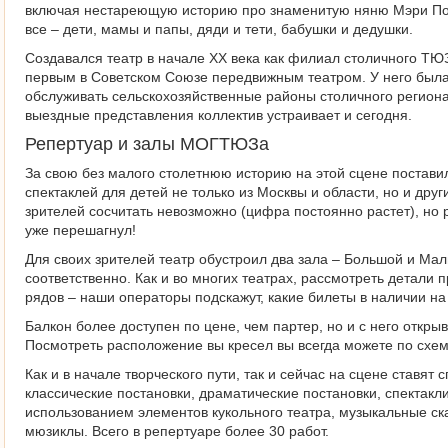
включая нестареющую историю про знаменитую няню Мэри Поп
все – дети, мамы и папы, дяди и тети, бабушки и дедушки.
Создавался театр в начале XX века как филиал столичного ТЮ
первым в Советском Союзе передвижным театром. У него была
обслуживать сельскохозяйственные районы столичного региона. 
выездные представления коллектив устраивает и сегодня.
Репертуар и залы МОГТЮЗа
За свою без малого столетнюю историю на этой сцене постави
спектаклей для детей не только из Москвы и области, но и друг
зрителей сосчитать невозможно (цифра постоянно растет), но р
уже перешагнул!
Для своих зрителей театр обустроил два зала – Большой и Мал
соответственно. Как и во многих театрах, рассмотреть детали
рядов – наши операторы подскажут, какие билеты в наличии н
Балкон более доступен по цене, чем партер, но и с него откры
Посмотреть расположение вы кресел вы всегда можете по схем
Как и в начале творческого пути, так и сейчас на сцене ставят
классические постановки, драматические постановки, спектакл
использованием элементов кукольного театра, музыкальные ска
мюзиклы. Всего в репертуаре более 30 работ.