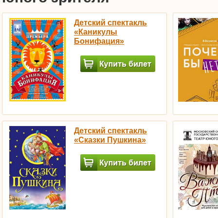
Детский спектакль
«Каникулы
Бонифация»
Детский спектакль
«Сказки Пушкина»