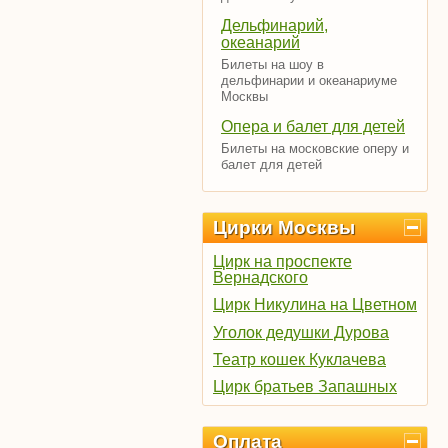
Дельфинарий,
океанарий
Билеты на шоу в
дельфинарии и океанариуме
Москвы
Опера и балет для детей
Билеты на московские оперу и
балет для детей
Цирки Москвы
Цирк на проспекте
Вернадского
Цирк Никулина на Цветном
Уголок дедушки Дурова
Театр кошек Куклачева
Цирк братьев Запашных
Оплата