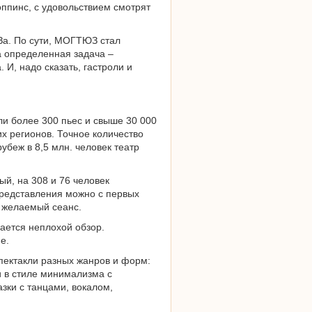
пинс, с удовольствием смотрят
За. По сути, МОГТЮЗ стал
 определенная задача –
И, надо сказать, гастроли и
ли более 300 пьес и свыше 30 000
их регионов. Точное количество
убеж в 8,5 млн. человек театр
ый, на 308 и 76 человек
 представления можно с первых
а желаемый сеанс.
вается неплохой обзор.
е.
 спектакли разных жанров и форм:
и в стиле минимализма с
зки с танцами, вокалом,