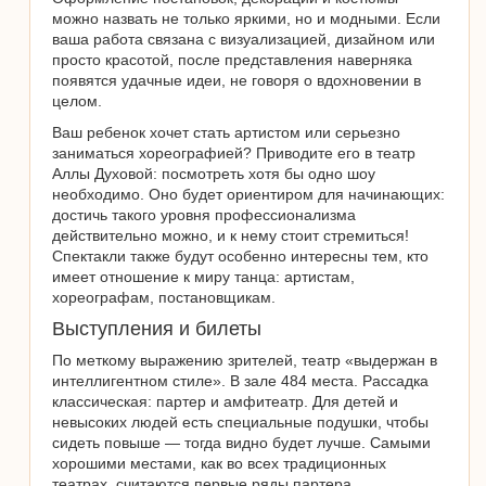
можно назвать не только яркими, но и модными. Если
ваша работа связана с визуализацией, дизайном или
просто красотой, после представления наверняка
появятся удачные идеи, не говоря о вдохновении в
целом.
Ваш ребенок хочет стать артистом или серьезно
заниматься хореографией? Приводите его в театр
Аллы Духовой: посмотреть хотя бы одно шоу
необходимо. Оно будет ориентиром для начинающих:
достичь такого уровня профессионализма
действительно можно, и к нему стоит стремиться!
Спектакли также будут особенно интересны тем, кто
имеет отношение к миру танца: артистам,
хореографам, постановщикам.
Выступления и билеты
По меткому выражению зрителей, театр «выдержан в
интеллигентном стиле». В зале 484 места. Рассадка
классическая: партер и амфитеатр. Для детей и
невысоких людей есть специальные подушки, чтобы
сидеть повыше — тогда видно будет лучше. Самыми
хорошими местами, как во всех традиционных
театрах, считаются первые ряды партера.