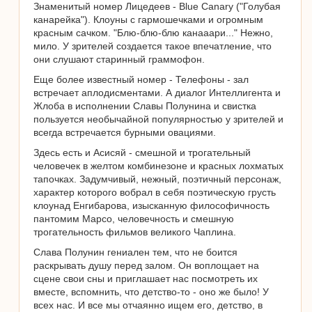
Знаменитый номер Лицедеев - Blue Canary ("Голубая
канарейка"). Клоуны с гармошечками и огромным
красным сачком. "Блю-блю-блю канааари..." Нежно,
мило. У зрителей создается такое впечатление, что
они слушают старинный граммофон.
Еще более известный номер - Телефоны - зал
встречает аплодисментами. А диалог Интеллигента и
Жлоба в исполнении Славы Полунина и свистка
пользуется необычайной популярностью у зрителей и
всегда встречается бурными овациями.
Здесь есть и Асисяй - смешной и трогательный
человечек в желтом комбинезоне и красных лохматых
тапочках. Задумчивый, нежный, поэтичный персонаж,
характер которого вобрал в себя поэтическую грусть
клоунад Енгибарова, изысканную философичность
пантомим Марсо, человечность и смешную
трогательность фильмов великого Чаплина.
Слава Полунин гениален тем, что не боится
раскрывать душу перед залом. Он воплощает на
сцене свои сны и приглашает нас посмотреть их
вместе, вспомнить, что детство-то - оно же было! У
всех нас. И все мы отчаянно ищем его, детство, в