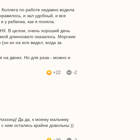
. Коллега по работе недавно водила
равилось, и зал удобный, и все
и у ребенка, как я поняла.
ДНХ. В целом, очень хороший день
 мой длинновато оказалось. Морские
он их на юге видел, когда за
на двоих. Но для раза - можно и
+22
-2
ээээнд! Да да, к моему мальчику
с ним остались крайне довольны ))