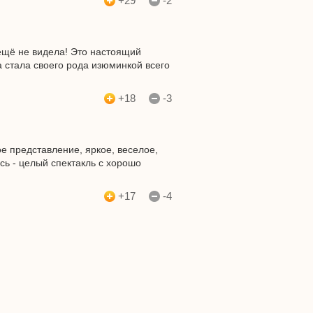
+29
-2
 ещё не видела! Это настоящий
 стала своего рода изюминкой всего
+18
-3
ое представление, яркое, веселое,
сь - целый спектакль с хорошо
+17
-4