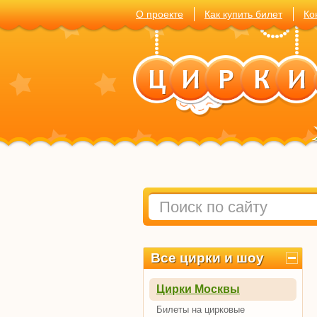
О проекте
Как купить билет
Ко
Все цирки и шоу
Цирки Москвы
Билеты на цирковые