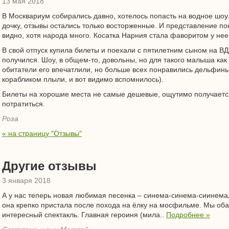
13 мая 2018
В Москвариум собирались давно, хотелось попасть на водное шоу
дочку, отзывы остались только восторженные. И представление пон
видно, хотя народа много. Косатка Нарния стала фаворитом у нее 
В свой отпуск купила билеты и поехали с пятилетним сыном на В
получился. Шоу, в общем-то, довольны, но для такого малыша как
обитатели его впечатлили, но больше всех понравились дельфины (
корабликом плыли, и вот видимо вспомнилось).
Билеты на хорошие места не самые дешевые, ощутимо получается 
потратиться.
Роза
« на страницу "Отзывы"
Другие отзывы
3 января 2018
А у нас теперь новая любимая песенка – синема-синема-сиинемал
она крепко пристала после похода на ёлку на мосфильме. Мы оба 
интересный спектакль. Главная героиня (мила..
Подробнее »