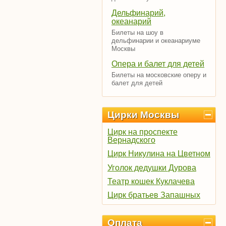
Дельфинарий,
океанарий
Билеты на шоу в
дельфинарии и океанариуме
Москвы
Опера и балет для детей
Билеты на московские оперу и
балет для детей
Цирки Москвы
Цирк на проспекте
Вернадского
Цирк Никулина на Цветном
Уголок дедушки Дурова
Театр кошек Куклачева
Цирк братьев Запашных
Оплата