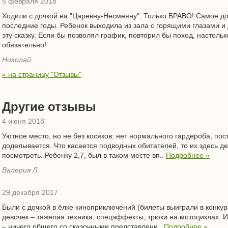
5 февраля 2018
Ходили с дочкой на "Царевну-Несмеяну". Только БРАВО! Самое до
последние годы. Ребенок выходила из зала с горящими глазами 
эту сказку. Если бы позволял график, повторил бы поход, настоль
обязательно!
Николай
« на страницу "Отзывы"
Другие отзывы
4 июня 2018
Уютное место, но не без косяков: нет нормального гардероба, по
доделывается. Что касается подводных обитателей, то их здесь дей
посмотреть. Ребенку 2,7, был в таком месте вп..
Подробнее »
Валерия Л.
29 декабря 2017
Были с дочкой в ёлке киноприключений (билеты выиграли в конкур
девочек – тяжелая техника, спецэффекты, трюки на мотоциклах. 
– ничего общего со сказочными представлени..
Подробнее »