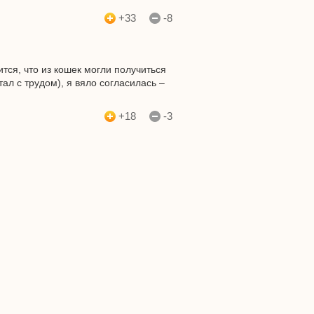
+33
-8
ится, что из кошек могли получиться
ал с трудом), я вяло согласилась –
+18
-3