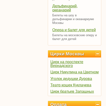
Дельфинарий,
океанарий
Билеты на шоу в
дельфинарии и океанариуме
Москвы
Опера и балет для детей
Билеты на московские оперу и
балет для детей
Цирки Москвы
Цирк на проспекте
Вернадского
Цирк Никулина на Цветном
Уголок дедушки Дурова
Театр кошек Куклачева
Цирк братьев Запашных
Оплата