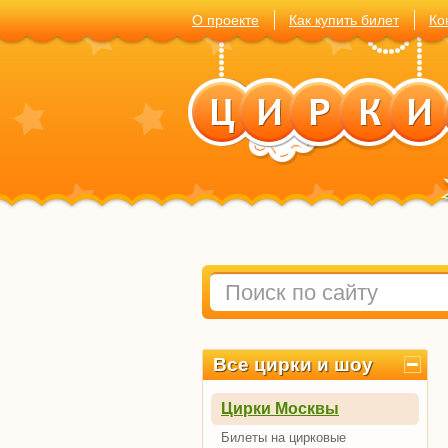
О проекте
Как купить билет
Ко
Все цирки и шоу
Цирки Москвы
Билеты на цирковые