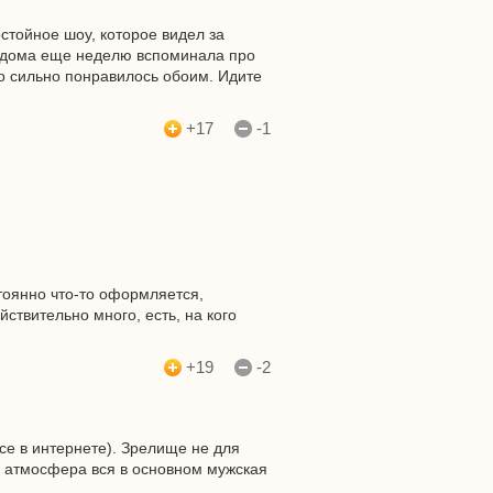
стойное шоу, которое видел за
и дома еще неделю вспоминала про
ко сильно понравилось обоим. Идите
+17
-1
стоянно что-то оформляется,
ствительно много, есть, на кого
+19
-2
се в интернете). Зрелище не для
И атмосфера вся в основном мужская