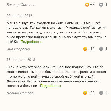
+8
-1
Виктор Симонов
20 ноября 2018
А мы с сынулькой сходили на «Две Бабы Яги». Очень всё
понравилось. Так как он маленький (4годика всего) мы взяли
места во втором ряду и ни разу не пожелели! Во первых
было прекрасно видно и слышно - а по смотреть там есть на
что! Кс..
Подробнее »
+19
-1
Яна Игоревна
13 февраля 2018
«Тайна четырех океанов» - гениальное водное шоу. Его по
многочисленным просьбам повторяли в феврале, и я понял,
что не могу не пойти туда со своей любимой внучкой
Дашенькой. Потрясающие выступления очаровательных
косаток и белух ни..
Подробнее »
+29
-4
Леонид Петров