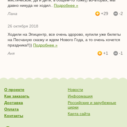
мистическое, да и дети, в общем-то тоже)) во-вторых, мы
давно никуда не ходил..
Подробнее »
+29
-2
Лана
26 октября 2018
Ходили на Эпицентр, все очень здорово, купили уже билеты
на Песчаную сказку и ждем Нового Года, а то очень хочется
праздника!!))
Подробнее »
+1
-1
Аня
О проекте
Новости
Как заказать
Информация
Доставка
Российские и зарубежные
цирки
Оплата
Карта сайта
Контакты