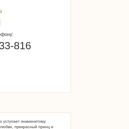
ц
ефону:
-33-816
то уступает знаменитому
 любви, прекрасный принц и