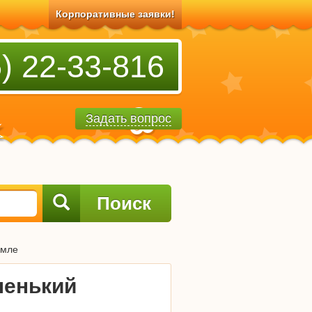
Корпоративные заявки!
) 22-33-816
Задать вопрос
Поиск
емле
ленький
»