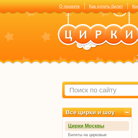
О проекте
Как купить билет
Ко
Все цирки и шоу
Цирки Москвы
Билеты на цирковые