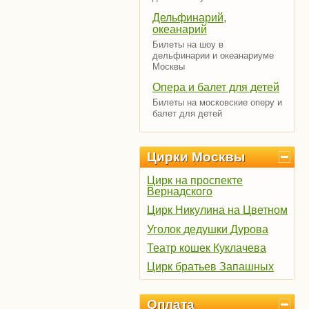
Дельфинарий,
океанарий
Билеты на шоу в
дельфинарии и океанариуме
Москвы
Опера и балет для детей
Билеты на московские оперу и
балет для детей
Цирки Москвы
Цирк на проспекте
Вернадского
Цирк Никулина на Цветном
Уголок дедушки Дурова
Театр кошек Куклачева
Цирк братьев Запашных
Оплата