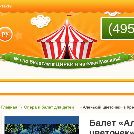
нтакты
(495
Главная
→
Опера и балет для детей
→
«Аленький цветочек» в Кр
Балет «А
цветочек