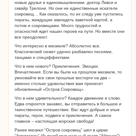
новые друзья и единомышленники: доктор Ливси и
сквайр Трелони. Но они не единственные искатели
сокровищ… Как оказалось, по их следу уже пустились
пираты, жаждущие завладеть заветной картой, а
потом и сокровищами. Много трудностей и
опасностей ждет наших героев на пути. Но вместе они
все преодолеют.
Что интересно в мюзикле? Абсолютно все.
Классический сюжет удачно разбавлен песнями,
танцами и спецэффектами.
Что в нем нового? Приключения. Эмоции.
Впечатления. Если вы были на прошлом мюзикле, то
умножайте все свои прошлые восторги на два –
именно столько удовольствия вам принесет
обновленный «Остров Сокровищ».
Что в нем удивительного? Каждое движение и слово.
Едва откроется занавес, вы отправитесь в большое и
таинственное путешествие. Вас ждут добрые и злые
пираты, герои, подвиги и приключения. А самое
главное – настоящая морская свобода!
Ранее мюзикл “Остров сокровищ” шел в цирке
“Аквамарин” (бывший музыкальный театр "Айвенго").