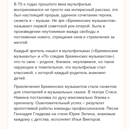
В 70-х годах прошлого века мультфильм
воспринимался не просто как интересный рассказ, это
был настоящий прорыв, удачное сочетание героев,
сюжета и – музыки. Не зря «Бременских музыкантов»
называют первой советской рок-оперой: была в
произведении неутомимая жажда свободы и
постижении нового, отрицания оков и стремления за
мечтой.
Каждый зритель нашел в мультфильмах («Бременские
музыканты» и «По следам бременских музыкантов»)
что-то свое – родное, близкое, неуловимое, но такое
чарующее и томительное, что мультфильм стал
классикой, с которой каждый родитель знакомит
детей.
Приключения Бременских музыкантов стали сюжетом
для спектаклей и музыкальных сказок. В театре Стаса
Намина постановка по духу максимально близка к
оригиналу. Ошеломительный успех – результат
кропотливой работы команды профессионалов. Песни
Геннадия Гладкова на стихи Юрия Энтина, знакомые
каждому с детства, исполняет Илья Викторов.