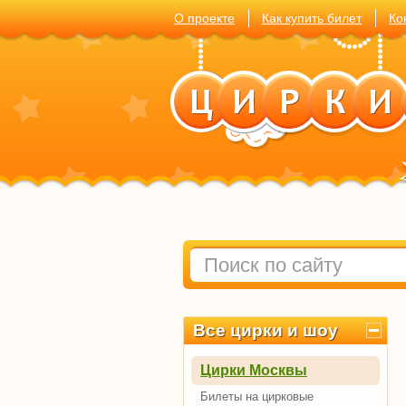
О проекте
Как купить билет
Ко
Все цирки и шоу
Цирки Москвы
Билеты на цирковые