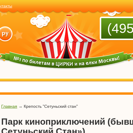
нтакты
(495
Главная
→
Крепость "Сетуньский стан"
Парк киноприключений (бывш
Сетуньский Стан»)