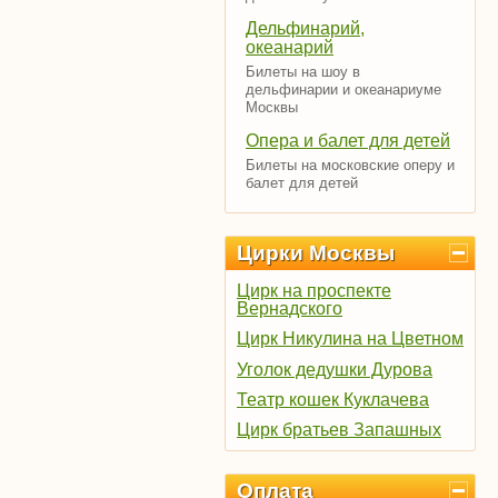
Дельфинарий,
океанарий
Билеты на шоу в
дельфинарии и океанариуме
Москвы
Опера и балет для детей
Билеты на московские оперу и
балет для детей
Цирки Москвы
Цирк на проспекте
Вернадского
Цирк Никулина на Цветном
Уголок дедушки Дурова
Театр кошек Куклачева
Цирк братьев Запашных
Оплата