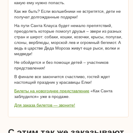
какую ему нужно попасть.
Как же быть? Если волшебники не встретятся, дети не
получат долгожданные подарки!
На пути Санта Клауса будет немало препятствий,
преодолеть которые помогут друзья – звери из разных
стран и широт: собаки, кошки, козочки, крысы, попугаи,
слоны, верблюды, морской лев и огромный бегемот. А
ведь в царстве Деда Мороза живут еще рыси, волки и
медведи!
Не обойдется и без помощи детей – участников
представления!
В финале все закончится счастливо, гостей ждет
настоящий праздник у красавицы Елки!
Билеты на новогоднее представление
«Как Санта
заблудился» уже в продаже.
Для заказа билетов — звоните!
С этим так же заказывают