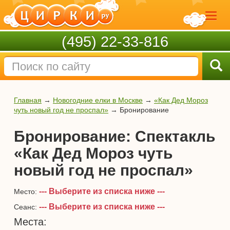
(495) 22-33-816
Главная
→
Новогодние елки в Москве
→
«Как Дед Мороз
чуть новый год не проспал»
→
Бронирование
Бронирование: Спектакль
«Как Дед Мороз чуть
новый год не проспал»
--- Выберите из списка ниже ---
Место:
--- Выберите из списка ниже ---
Сеанс:
Места: