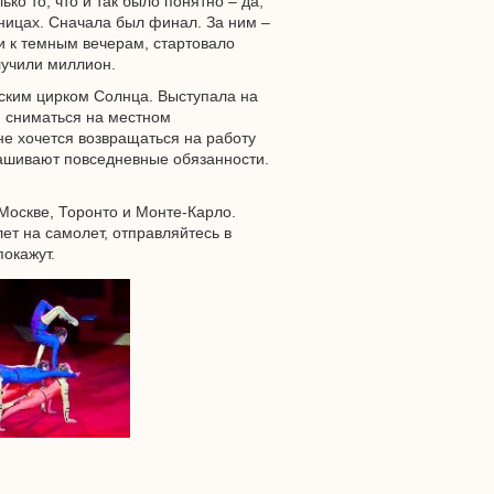
о то, что и так было понятно – да,
тиницах. Сначала был финал. За ним –
ли к темным вечерам, стартовало
лучили миллион.
дским цирком Солнца. Выступала на
, сниматься на местном
не хочется возвращаться на работу
рашивают повседневные обязанности.
Москве, Торонто и Монте-Карло.
ет на самолет, отправляйтесь в
покажут.