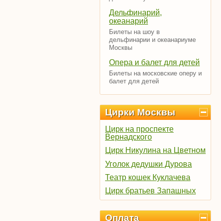
Дельфинарий,
океанарий
Билеты на шоу в
дельфинарии и океанариуме
Москвы
Опера и балет для детей
Билеты на московские оперу и
балет для детей
Цирки Москвы
Цирк на проспекте
Вернадского
Цирк Никулина на Цветном
Уголок дедушки Дурова
Театр кошек Куклачева
Цирк братьев Запашных
Оплата