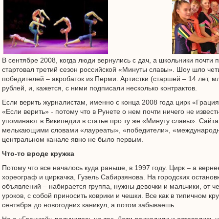
В сентябре 2008, когда люди вернулись с дач, а школьники почти п
стартовал третий сезон российской «Минуты славы». Шоу шло чет
победителей – акробаток из Перми. Артистки (старшей – 14 лет, 
рублей, и, кажется, с ними подписали несколько контрактов.
Если верить журналистам, именно с конца 2008 года цирк «Граци
«Если верить» - потому что в Рунете о нем почти ничего не извест
упоминают в Википедии в статье про ту же «Минуту славы». Сайта у
мелькающими словами «лауреаты», «победители», «международн
центральном канале явно не было первым.
Что-то вроде кружка
Потому что все началось куда раньше, в 1997 году. Цирк – а верн
хореограф и циркачка, Гузель Сабирзянова. На городских остановк
объявлений – набирается группа, нужны девочки и мальчики, от ч
уроков, с собой приносить коврики и чешки. Все как в типичном кр
сентября до новогодних каникул, а потом забываешь.