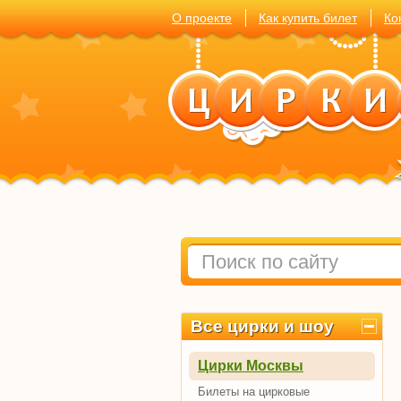
О проекте
Как купить билет
Ко
Все цирки и шоу
Цирки Москвы
Билеты на цирковые