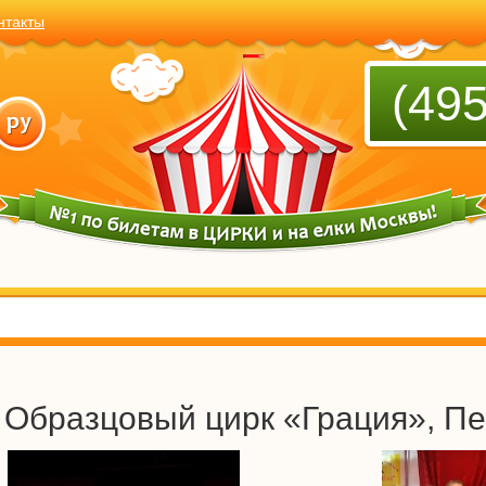
нтакты
(495
Образцовый цирк «Грация», П