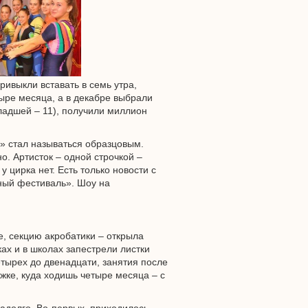
ривыкли вставать в семь утра,
ыре месяца, а в декабре выбрали
младшей – 11), получили миллион
я» стал называться образцовым.
но. Артисток – одной строчкой –
 цирка нет. Есть только новости с
ый фестиваль». Шоу на
ее, секцию акробатики – открыла
ах и в школах запестрели листки
етырех до двенадцати, занятия после
ужке, куда ходишь четыре месяца – с