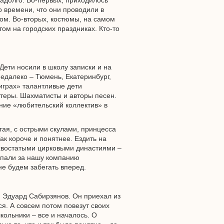
надолго. Во-первых, приходилось
о времени, что они проводили в
ром. Во-вторых, костюмы, на самом
том на городских праздниках. Кто-то
ети носили в школу записки и на
едалеко – Тюмень, Екатеринбург,
играх» талантливые дети
актеры. Шахматисты и авторы песен.
ание «любительский коллектив» в
гая, с острыми скулами, принцесса
ак короче и понятнее. Ездить на
хвостатыми цирковыми династиями –
упали за нашу компанию
не будем забегать вперед.
я Эдуард Сабирзянов. Он приехал из
ся. А совсем потом повезут своих
кольники – все и началось. О