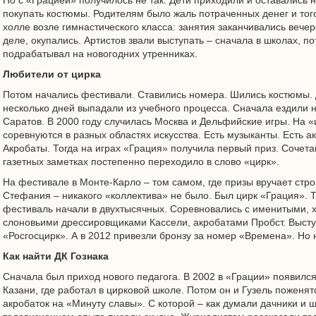
Но с «Грацией» получилось не так. Дети приходили и оставались 
покупать костюмы. Родителям было жаль потраченных денег и тог
холле возле гимнастического класса: занятия заканчивались вече
деле, окупались. Артистов звали выступать – сначала в школах, по
подрабатывал на новогодних утренниках.
Любители от цирка
Потом начались фестивали. Ставились номера. Шились костюмы. Д
несколько дней выпадали из учебного процесса. Сначала ездили н
Саратов. В 2000 году случилась Москва и Дельфийские игры. На «
соревнуются в разных областях искусства. Есть музыканты. Есть 
Акробаты. Тогда на играх «Грация» получила первый приз. Сочет
газетных заметках постепенно переходило в слово «цирк».
На фестивале в Монте-Карло – том самом, где призы вручает стро
Стефания – никакого «коллектива» не было. Был цирк «Грация». Т
фестиваль начали в двухтысячных. Соревновались с именитыми, 
слоновьими дрессировщиками Кассели, акробатами Пробст. Выст
«Росгосцирк». А в 2012 привезли бронзу за номер «Времена». Но 
Как найти ДК Гознака
Сначала был приход нового педагога. В 2002 в «Грации» появилс
Казани, где работал в цирковой школе. Потом он и Гузель поженят
акробаток на «Минуту славы». С которой – как думали дачники и ш