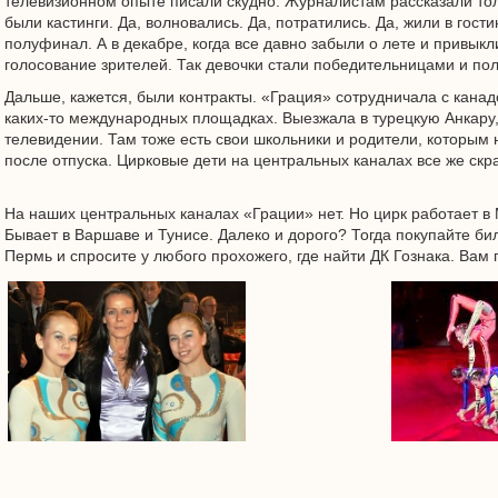
телевизионном опыте писали скудно. Журналистам рассказали тольк
были кастинги. Да, волновались. Да, потратились. Да, жили в гос
полуфинал. А в декабре, когда все давно забыли о лете и привык
голосование зрителей. Так девочки стали победительницами и по
Дальше, кажется, были контракты. «Грация» сотрудничала с кана
каких-то международных площадках. Выезжала в турецкую Анкару
телевидении. Там тоже есть свои школьники и родители, которым 
после отпуска. Цирковые дети на центральных каналах все же ск
На наших центральных каналах «Грации» нет. Но цирк работает в 
Бывает в Варшаве и Тунисе. Далеко и дорого? Тогда покупайте бил
Пермь и спросите у любого прохожего, где найти ДК Гознака. Вам 